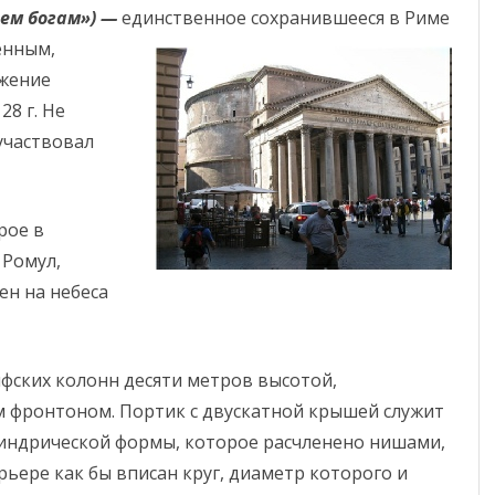
ем богам») —
единственное
сохранившееся в Риме
енным,
ужение
28 г. Не
участвовал
рое в
 Ромул,
ен на небеса
фских колонн десяти метров высотой,
фронтоном. Портик с двускатной крышей служит
индрической формы, которое расчленено нишами,
ерьере как бы вписан круг, диаметр которого и