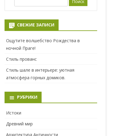
П
о
и
с
СВЕЖИЕ ЗАПИСИ
к
Ощутите волшебство Рождества в
ночной Праге!
Стиль прованс
Стиль шале в интерьере: уютная
атмосфера горных домиков.
РУБРИКИ
Истоки
Древний мир
Архитектура Античности