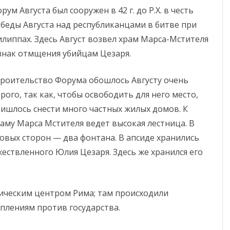
рум Августа был сооружен в 42 г. до Р.Х. в честь
беды Августа над республиканцами в битве при
липпах. Здесь Август возвел храм Марса-Мстителя
знак отмщения убийцам Цезаря.
роительство Форума обошлось Августу очень
рого, так как, чтобы освободить для него место,
ишлось снести много частных жилых домов. К
аму Марса Мстителя ведет высокая лестница.
В
ковых сторон — два фонтана. В апсиде хранились
ествленного Юлия Цезаря. Здесь же хранился его
ическим центром Рима; там происходили
уплениям против государства.