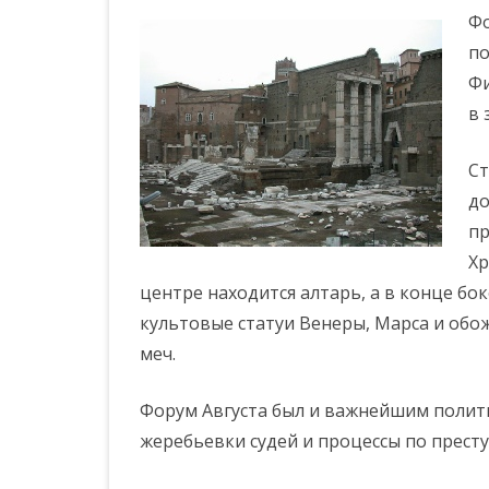
Фо
по
Фи
в 
Ст
до
пр
Хр
центре находится алтарь, а в конце бо
культовые статуи Венеры, Марса и обож
меч.
Форум Августа был и важнейшим полит
жеребьевки судей и процессы по прест