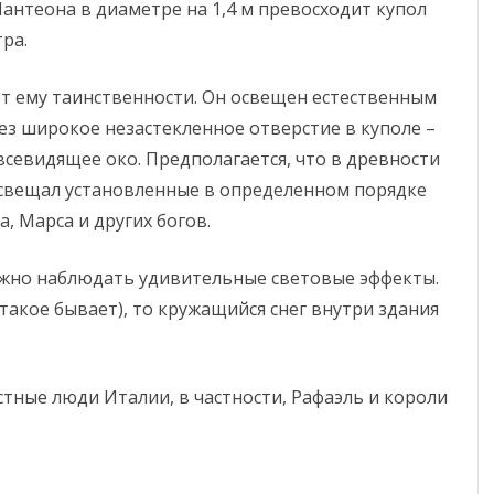
Пантеона в диаметре на 1,4 м превосходит купол
ра.
ет ему таинственности. Он освещен естественным
ез широкое незастекленное отверстие в куполе –
всевидящее око. Предполагается, что в древности
освещал установленные в определенном порядке
, Марса и других богов.
ожно наблюдать удивительные световые эффекты.
и такое бывает), то кружащийся снег внутри здания
тные люди Италии, в частности, Рафаэль и короли