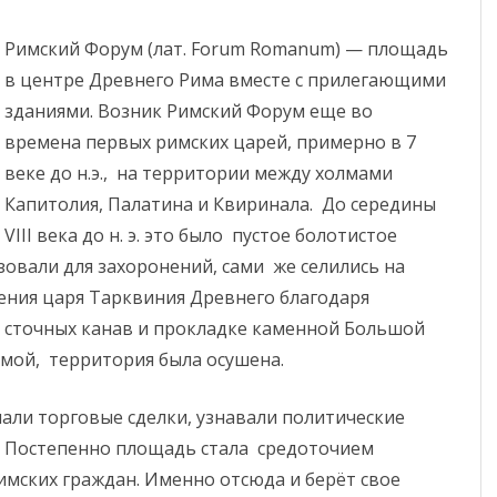
Римский Форум (лат. Forum Romanum) — площадь
в центре Древнего Рима вместе с прилегающими
зданиями. Возник Римский Форум еще во
времена первых римских царей, примерно в 7
веке до н.э., на территории между холмами
Капитолия, Палатина и Квиринала. До середины
VIII века до н. э. это было пустое болотистое
зовали для захоронений, сами же селились на
ения царя Тарквиния Древнего благодаря
 сточных канав и прокладке каменной Большой
емой, территория была осушена.
али торговые сделки, узнавали политические
. Постепенно площадь стала средоточием
мских граждан. Именно отсюда и берёт свое