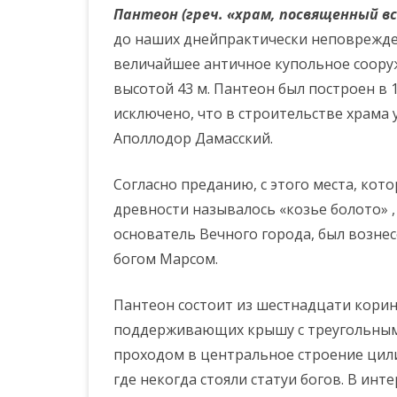
о
Пантеон (греч. «храм, посвященный вс
до наших днейпрактически неповрежд
д
величайшее античное купольное соор
.
высотой 43 м. Пантеон был построен в 1
исключено, что в строительстве храма 
Аполлодор Дамасский.
Согласно преданию, с этого места, кото
древности называлось «козье болото» ,
основатель Вечного города, был вознес
богом Марсом.
Пантеон состоит из шестнадцати корин
поддерживающих крышу с треугольным 
проходом в центральное строение цил
где некогда стояли статуи богов. В инт