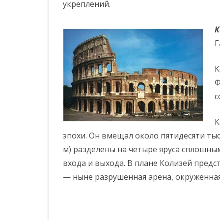
и
укреплений.
й
К
Р
Г
и
К
м
Ф
.
с
I
К
I
эпохи. Он вмещал около пятидесяти тыс
I
м) разделены на четыре яруса сплошны
п
входа и выхода. В плане Колизей предс
е
— ныне разрушенная арена, окруженная
р
и