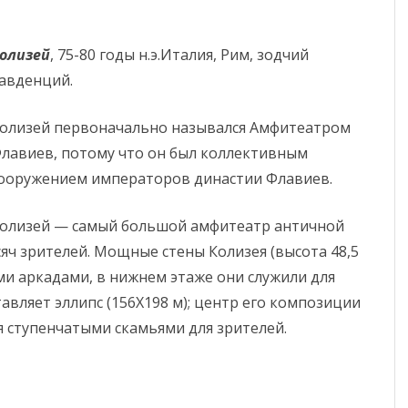
олизей
, 75-80 годы н.э.Италия, Рим, зодчий
авденций.
олизей первоначально назывался Амфитеатром
лавиев, потому что он был коллективным
ооружением императоров династии Флавиев.
олизей — самый большой амфитеатр античной
яч зрителей. Мощные стены Колизея (высота 48,5
ми аркадами, в нижнем этаже они служили для
тавляет эллипс (156Х198 м); центр его композиции
 ступенчатыми скамьями для зрителей.