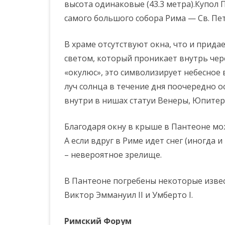
высота одинаковые (43.3 метра).Купол 
самого большого собора Рима — Св. Пет
В храме отсутствуют окна, что и прида
светом, который проникает внутрь чер
«окулюс», это символизирует небесное 
луч солнца в течение дня поочередно 
внутри в нишах статуи Венеры, Юпитера
Благодаря окну в крыше в Пантеоне м
А если вдруг в Риме идет снег (иногда 
– невероятное зрелище.
В Пантеоне погребены некоторые извес
Виктор Эммануил II и Умберто I.
Римский Форум