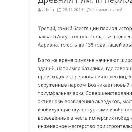
admin
28.11.2014
1 комментарий
к
ЕВРОПЕЙСКИЕ СТИЛИ
з
Третий, самый блестящий период истор
а
захвата Августом полновластия над ре
п
Адриана, то есть до 138 года нашей эры
и
В это же время римляне начинают шир
с
зданий, например базилики, где соверш
и
происходили соревнования колесниц, би
Д
окруженные парком.
Возникает новый 
р
триумфальная арка. Совершенствование
активному возведению акведуков, мос
е
изобилующие скульптурными изображе
в
возведенные в честь имперских побед 
н
инженерное мастерство при строительс