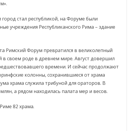
м».
и город стал республикой, на Форуме были
ые учреждения Республиканского Рима – здание
ста Римский Форум превратился в великолепный
 в своем роде в древнем мире. Август довершил
редшествовавшего времени. И сейчас продолжают
коринфские колонны, сохранившиеся от храма
иума храма служила трибуной для ораторов. В
лян, а рядом находилась палата мер и весов.
Риме 82 храма.