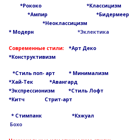
е
*
Рококо
*
Классицизм
*
Ампир
*
Бидермеер
р
*
Неоклассицизм
а
*
Модерн
*Эклектика
Современные стили:
*
Арт Деко
*
Конструктивизм
*
Стиль поп- арт
*
Минимализм
*Хай-Тек
*Авангард
*
Экспрессионизм
*
Стиль Лофт
*
Китч
Стрит-арт
*
Стимпанк
*
Кэжуал
Бохо