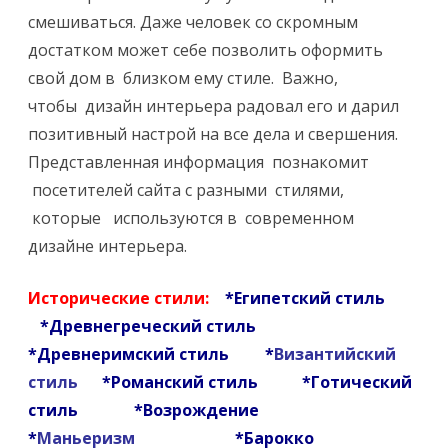
и
смешиваться. Даже человек со скромным
Д
достатком может себе позволить оформить
и
свой дом в близком ему стиле. Важно,
чтобы дизайн интерьера радовал его и дарил
з
позитивный настрой на все дела и свершения.
а
Представленная информация познакомит
й
посетителей сайта с разными стилями,
н
которые используются в современном
дизайне интерьера.
и
н
Исторические стили:
*
Египетский стиль
т
*
Древнегреческий стиль
*
Древнеримский стиль
*
Византийский
е
стиль
*
Романский стил
ь
*
Готический
р
стиль
*
Возрождение
ь
*
Маньеризм
*Барокко