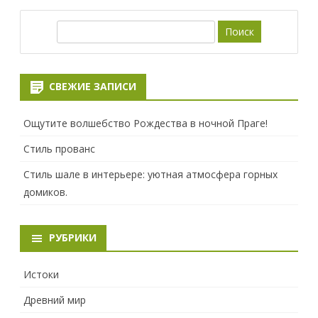
П
о
и
с
СВЕЖИЕ ЗАПИСИ
к
Ощутите волшебство Рождества в ночной Праге!
Стиль прованс
Стиль шале в интерьере: уютная атмосфера горных
домиков.
РУБРИКИ
Истоки
Древний мир