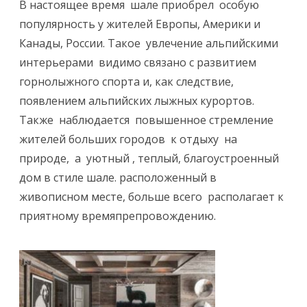
В настоящее время шале приобрел особую
а
популярность у жителей Европы, Америки и
я
Канады, России. Такое увлечение альпийскими
а
интерьерами видимо связано с развитием
т
горнолыжного спорта и, как следствие,
появлением альпийских лыжных курортов.
м
Также наблюдается повышенное стремление
о
жителей больших городов к отдыху на
с
природе, а уютный , теплый, благоустроенный
ф
дом в стиле шале. расположенный в
живописном месте, больше всего располагает к
е
приятному времяпрепровождению.
р
а
г
о