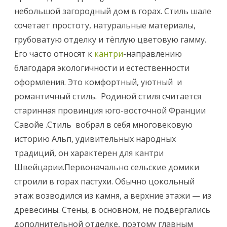
небольшой загородный дом в горах. Стиль шале
и
сочетает простоту, натуральные материалы,
С
грубоватую отделку и тёплую цветовую гамму.
т
Его часто относят к
кантри
-направлению
благодаря экологичности и естественности
и
оформления. Это комфортный, уютный и
л
романтичный стиль.
Родиной стиля считается
ь
старинная провинция юго-восточной Франции
ш
Савойе .Стиль вобрал в себя многовековую
историю Альп, удивительных народных
а
традиций, он характерен для кантри
л
Швейцарии.
Первоначально сельские домики
е
строили в горах пастухи. Обычно цокольный
в
этаж возводился из камня, а верхние этажи — из
древесины. Стены, в основном, не подвергались
и
дополнительной отделке, поэтому главным