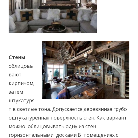
р
н
ы
х
д
Стены
о
облицовы
м
вают
и
кирпичом,
к
затем
штукатуря
о
т в светлые тона. Допускается деревянная грубо
в
оштукатуренная поверхность стен. Как вариант
.
можно облицовывать одну из стен
горизонтальными досками.В помещениях с