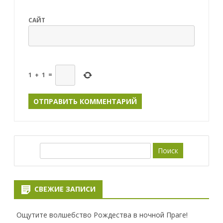
САЙТ
1
+
1
=
П
о
и
с
СВЕЖИЕ ЗАПИСИ
к
Ощутите волшебство Рождества в ночной Праге!