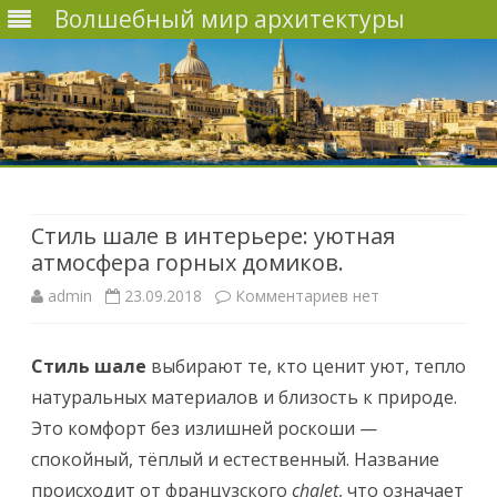
Волшебный мир архитектуры
Наверх
Стиль шале в интерьере: уютная
атмосфера горных домиков.
admin
23.09.2018
Комментариев
к
нет
з
Стиль шале
выбирают те, кто ценит уют, тепло
а
натуральных материалов и близость к природе.
п
Это комфорт без излишней роскоши —
и
спокойный, тёплый и естественный. Название
происходит от французского
chalet
, что означает
с