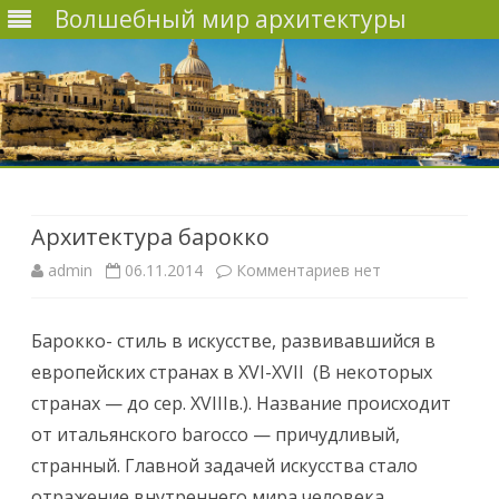
Волшебный мир архитектуры
Наверх
Архитектура барокко
admin
06.11.2014
Комментариев
к
нет
з
Барокко- стиль в искусстве, развивавшийся в
а
европейских странах в XVI-XVII (В некоторых
п
странах — до сер. ХVIIIв.). Название происходит
и
от итальянского bаrоcco — причудливый,
странный. Главной задачей искусства стало
с
отражение внутреннего мира человека,