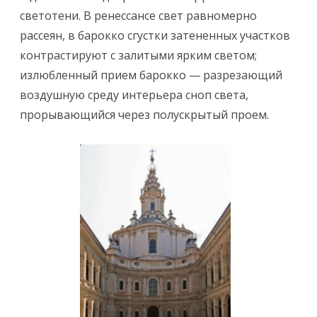
светотени. В ренессансе свет равномерно
рассеян, в ба­рокко сгустки затененных участков
контрастируют с залитыми ярким светом;
излюбленный прием барокко — разрезающий
воздушную среду интерьера сноп света,
прорывающийся через полускрытый проем.