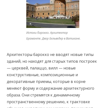
а
р
о
к
Истоки барокко. Архитектор
к
Браманте. Двор Бельведер в Ватикане.
о
Архитекторы барокко не вводят новые типы
зданий, но находят для старых типов построек
— церквей, палаццо, вилл — новые
конструктивные, композиционные и
декоративные приемы, которые в корне
меняют форму и содержание архитектурного
образа. Они стремятся к динамичному
пространственному решению, к трактовке