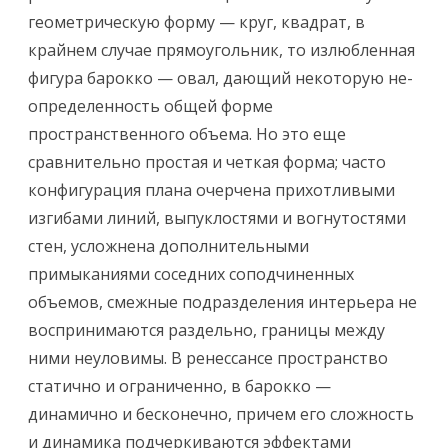
геометрическую форму — круг, квадрат, в
крайнем случае прямо­угольник, то излюбленная
фигура барокко — овал, дающий некоторую не­
определенность общей форме
пространственного объема. Но это еще
сравнительно простая и четкая форма; часто
конфигурация плана очерчена при­хотливыми
изгибами линий, выпуклостями и вогнутостями
стен, усложнена дополнительными
примыканиями соседних соподчиненных
объемов, смежные подразделения интерьера не
воспринимаются раздельно, границы между
ними неуловимы. В ренессансе пространство
статично и ограниченно, в барок­ко —
динамично и бесконечно, причем его сложность
и динамика подчерки­ваются эффектами