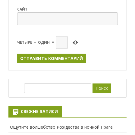
САЙТ
ЧЕТЫРЕ
−
ОДИН
=
П
о
и
с
СВЕЖИЕ ЗАПИСИ
к
Ощутите волшебство Рождества в ночной Праге!