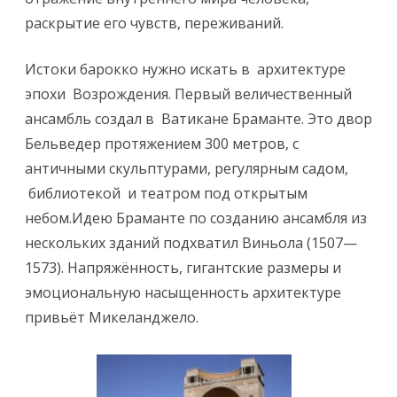
и
раскрытие его чувств, переживаний.
А
р
Истоки барокко нужно искать в архитектуре
эпохи Возрождения. Первый величественный
х
ансамбль создал в Ватикане Браманте. Это двор
и
Бельведер протяжением 300 метров, с
т
античными скульптурами, регулярным садом,
е
библиотекой и театром под открытым
небом.Идею Браманте по созданию ансамбля из
к
нескольких зданий подхватил Виньола (1507—
т
1573). Напряжённость, гигантские размеры и
у
эмоциональную насыщенность архитектуре
р
привьёт Микеланджело.
а
б