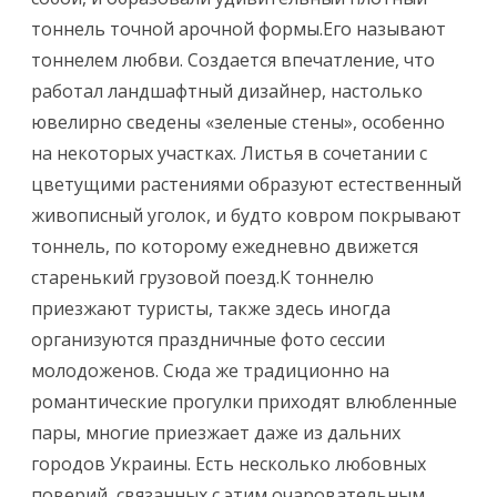
и
тоннель точной арочной формы.
Его называют
Т
тоннелем любви.
Создается впечатление, что
о
работал ландшафтный дизайнер, настолько
ювелирно сведены «зеленые стены», особенно
н
на некоторых участках. Листья в сочетании с
н
цветущими растениями образуют естественный
е
живописный уголок, и будто ковром покрывают
л
тоннель, по которому ежедневно движется
старенький грузовой поезд.К тоннелю
ь
приезжают туристы, также здесь иногда
л
организуются праздничные фото сессии
ю
молодоженов. Сюда же традиционно на
б
романтические прогулки приходят влюбленные
пары, многие приезжает даже из дальних
в
городов Украины. Есть несколько любовных
и
поверий, связанных с этим очаровательным