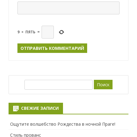
9
×
ПЯТЬ
=
П
о
и
с
СВЕЖИЕ ЗАПИСИ
к
Ощутите волшебство Рождества в ночной Праге!
Стиль прованс