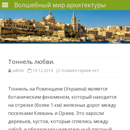
Волшебный мир архитектуры
Наверх
Тоннель любви.
admin
10.12.2014
Комментариев
к
нет
з
Тоннель на Ровенщине (Украина) является
а
ботаническим феноменом, который находится
п
на отрезке (более 1 км) железных дорог между
и
поселками Клевань и Оржев. Это заросли
деревьев, кустов, которые сплелись между
с
собой, и образовали удивительный плотный