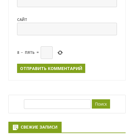
САЙТ
8
−
ПЯТЬ
=
П
о
и
с
СВЕЖИЕ ЗАПИСИ
к