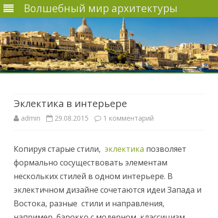
Волшебный мир архитектуры
Наверх
Эклектика в интерьере
admin
29.08.2015
1 комментарий
к
з
Копируя старые стили,
эклектика
позволяет
а
формально сосуществовать элементам
п
нескольких стилей в одном интерьере. В
и
эклектичном дизайне сочетаются идеи Запада и
Востока, разные стили и направления,
с
например барокко с модерном, классицизм