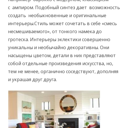
и
с ампиром.
Подобный синтез дает возможность
Э
создать необыкновенные и оригинальные
к
интерьеры.Cтиль может сочетать в себе «смесь
несмешиваемого», от тонкого намека до
л
гротеска. Интерьеры эклектики совершенно
е
уникальны и необычайно декоративны. Они
к
насыщены цветом, детали в них представляют
т
собой отдельные произведения искусства, но,
тем не менее, органично соседствуют, дополняя
и
и украшая друг друга.
к
а
в
и
н