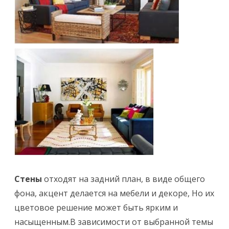
т
е
р
ь
е
р
е
C
тены
отходят на задний план, в виде общего
фона, акцент делается на мебели и декоре, Но их
цветовое решение может быть ярким и
насыщенным.В зависимости от выбранной темы