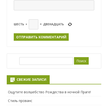
ШЕСТЬ
×
=
ДВЕНАДЦАТЬ
П
о
и
с
СВЕЖИЕ ЗАПИСИ
к
Ощутите волшебство Рождества в ночной Праге!
Стиль прованс