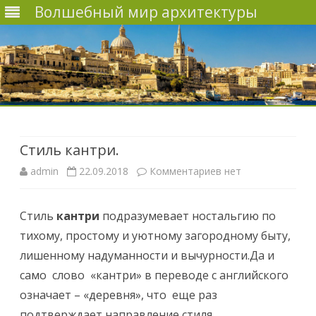
Волшебный мир архитектуры
Наверх
Стиль кантри.
admin
22.09.2018
Комментариев
к
нет
з
Стиль
кантри
подразумевает ностальгию по
а
тихому, простому и уютному загородному быту,
п
лишенному надуманности и вычурности.Да и
и
само слово «кантри» в переводе с английского
означает – «деревня», что еще раз
с
подтверждает направление стиля.