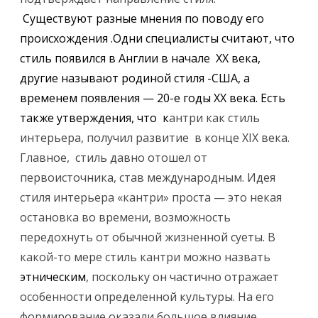
и
Cуществуют разные мнения по поводу его
С
происхождения .Одни специалисты считают, что
т
стиль появился в Англии в начале ХХ века,
другие называют родиной стиля -США, а
и
временем появления — 20-е годы ХХ века. Есть
л
также утверждения, что к
антри как стиль
ь
интерьера, получил развитие в конце XIX века.
к
Главное, стиль давно отошел от
первоисточника, став международным. Идея
а
стиля интерьера «кантри» проста — это некая
н
остановка во времени, возможность
т
передохнуть от обычной жизненной суеты. В
р
какой-то мере стиль кантри можно назвать
этническим
, поскольку он частично отражает
и
особенности определенной культуры. На его
.
формирование оказали большое влияние