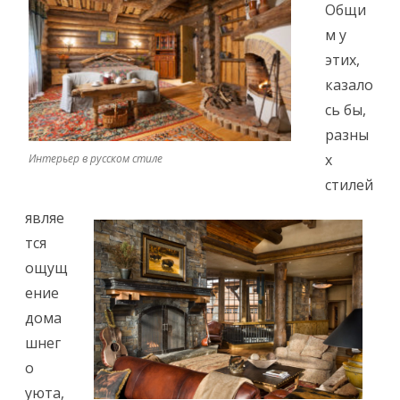
Общи
м у
этих,
казало
сь бы,
разны
х
Интерьер в русском стиле
стилей
являе
тся
ощущ
ение
дома
шнег
о
уюта,