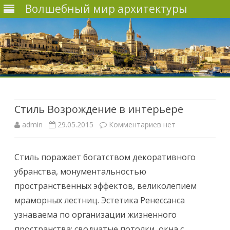
Волшебный мир архитектуры
Наверх
Стиль Возрождение в интерьере
admin
29.05.2015
Комментариев
к
нет
з
Стиль поражает богатством декоративного
а
убранства, монументальностью
п
пространственных эффектов, великолепием
и
мраморных лестниц. Эстетика Ренессанса
узнаваема по организации жизненного
с
пространства: сводчатые потолки, окна с