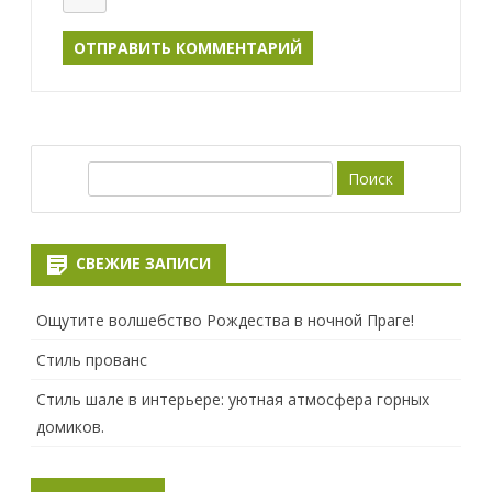
П
о
и
с
СВЕЖИЕ ЗАПИСИ
к
Ощутите волшебство Рождества в ночной Праге!
Стиль прованс
Стиль шале в интерьере: уютная атмосфера горных
домиков.