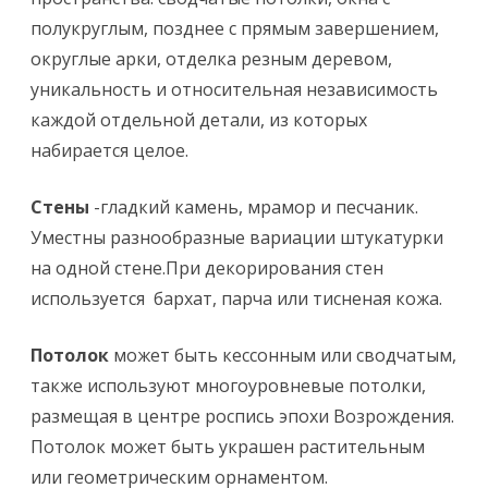
и
полукруглым, позднее с прямым завершением,
С
округлые арки, отделка резным деревом,
т
уникальность и относительная независимость
каждой отдельной детали, из которых
и
набирается целое.
л
ь
Стены
-гладкий камень, мрамор и песчаник.
В
Уместны разнообразные вариации штукатурки
на одной стене.При декорирования стен
о
используется бархат, парча или тисненая кожа.
з
р
Потолок
может быть кессонным или сводчатым,
также используют многоуровневые потолки,
о
размещая в центре роспись эпохи Возрождения.
ж
Потолок может быть украшен растительным
д
или геометрическим орнаментом.