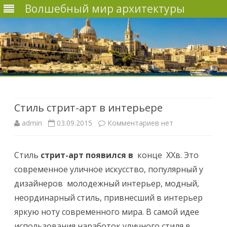
Волшебный мир архитектуры
Наверх
Стиль стрит-арт в интерьере
admin
03.09.2015
Комментариев
к
нет
з
Стиль
стрит-арт появился в
конце ХХв. Это
а
современное уличное искусство, популярный у
п
дизайнеров молодежный интерьер, модный,
и
неординарный стиль, привнесший в интерьер
яркую ноту современного мира.
В самой идее
с
использования наработок уличного стиля в