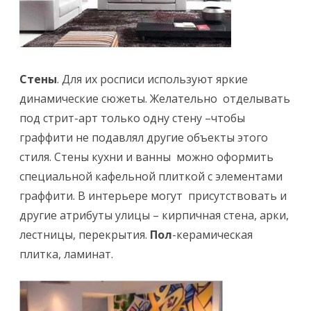
р
т
в
Стены
. Для их росписи используют яркие
и
динамические сюжеты. Желательно отделывать
н
под стрит-арт только одну стену –чтобы
т
граффити не подавлял другие объекты этого
е
стиля. Стены кухни и ванны можно оформить
специальной кафельной плиткой с элементами
р
граффити. В интерьере могут присутствовать и
ь
другие атрибуты улицы – кирпичная стена, арки,
е
лестницы, перекрытия.
Пол
-керамическая
р
плитка, ламинат.
е