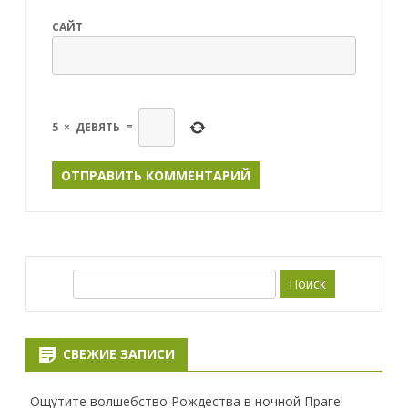
САЙТ
5
×
ДЕВЯТЬ
=
П
о
и
с
СВЕЖИЕ ЗАПИСИ
к
Ощутите волшебство Рождества в ночной Праге!