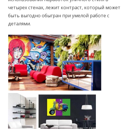
и
четырех стенах, лежит контраст, который может
С
быть выгодно обыгран при умелой работе с
т
деталями.
и
л
ь
с
т
р
и
т
-
а